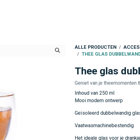
 ONS
BLOG
VERDELER WORDEN
ALLE PRODUCTEN
ACCES
THEE GLAS DUBBELWAND
Thee glas dub
Geniet van je theemomenten t
Inhoud van 250 ml
Mooi modern ontwerp
Geïsoleerd dubbelwandig gla
Vaatwasmachinebestendig
Het ideale glas voor je dran