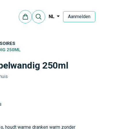
Aanmelden
NL
SOIRES
IG 250ML
belwandig 250ml
huis
s
kjes, houdt warme dranken warm zonder